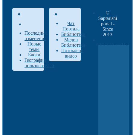
©
Saptarishi
Чат
portal -
Портала
Since
Последние
Библиотека
2013
изменения
Медиа
Новые
Библиотека
темы
Потоковое
Блоги
видео
География
пользователей