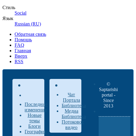
Стиль
Social
Язык
Russian (RU)
Обратная связь
Помощь
FAQ
Главная
Вверх
RSS
©
Saptarishi
Чат
portal -
Портала
Since
Последние
Библиотека
2013
изменения
Медиа
Новые
Библиотека
темы
Потоковое
Блоги
видео
География