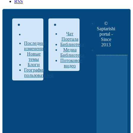
RSS
©
Saptarishi
Чат
portal -
Портала
Since
Последние
Библиотека
2013
изменения
Медиа
Новые
Библиотека
темы
Потоковое
Блоги
видео
География
пользователей