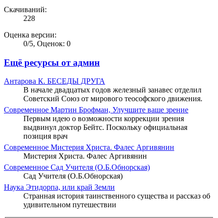
Скачиваний:
228
Оценка версии:
0
/
5
,
Оценок: 0
Ещё ресурсы от админ
Антарова К.
БЕСЕДЫ ДРУГА
В начале двадцатых годов железный занавес отделил
Советский Союз от мирового теософского движения.
Современное
Мартин Брофман, Улучшите ваше зрение
Первым идею о возможности коррекции зрения
выдвинул доктор Бейтс. Поскольку официальная
позиция врач
Современное
Мистерия Христа. Фалес Аргивянин
Мистерия Христа. Фалес Аргивянин
Современное
Сад Учителя (О.Б.Обнорская)
Сад Учителя (О.Б.Обнорская)
Наука
Этидорпа, или край Земли
Странная история таинственного существа и рассказ об
удивительном путешествии