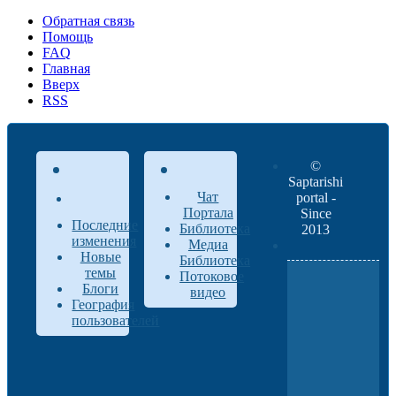
Обратная связь
Помощь
FAQ
Главная
Вверх
RSS
©
Saptarishi
Чат
portal -
Портала
Since
Последние
Библиотека
2013
изменения
Медиа
Новые
Библиотека
темы
Потоковое
Блоги
видео
География
пользователей