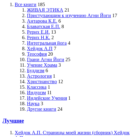
Все книги
185
ЖИВАЯ ЭТИКА
21
Приступающим к изучению Агни Йоги
17
Антарова К.Е.
6
Блаватская Е.П.
8
Рерих Е.И.
13
Рерих Н.К.
2
Интегральная йога
4
Хейдок А.П
7
Теософия
20
Грани Агни Йоги
25
Учение Храма
3
Буддизм
6
Астрология
1
Христианство
12
Классика
1
Индуизм
11
Индейские Учения
1
Наука
3
Другие книги
24
Лучшие
Хейдок А.П.
Страницы моей жизни (сборник) Хейдок