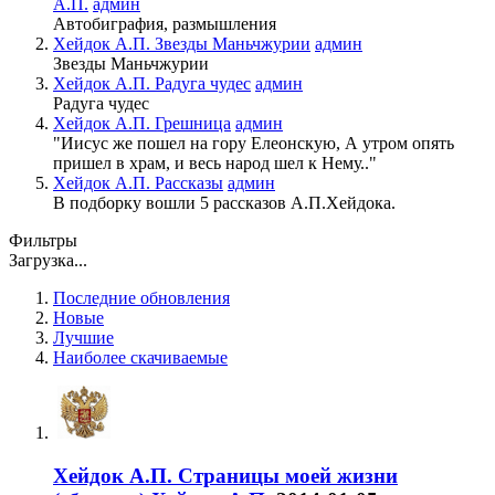
А.П.
админ
Автобиграфия, размышления
Хейдок А.П.
Звезды Маньчжурии
админ
Звезды Маньчжурии
Хейдок А.П.
Радуга чудес
админ
Радуга чудес
Хейдок А.П.
Грешница
админ
"Иисус же пошел на гору Елеонскую, А утром опять
пришел в храм, и весь народ шел к Нему.."
Хейдок А.П.
Рассказы
админ
В подборку вошли 5 рассказов А.П.Хейдока.
Фильтры
Загрузка...
Последние обновления
Новые
Лучшие
Наиболее скачиваемые
Хейдок А.П.
Страницы моей жизни