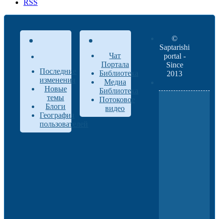
RSS
©
Saptarishi
Чат
portal -
Портала
Since
Последние
Библиотека
2013
изменения
Медиа
Новые
Библиотека
темы
Потоковое
Блоги
видео
География
пользователей