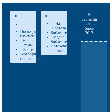
©
Saptarishi
Чат
portal -
Портала
Since
Последние
Библиотека
2013
изменения
Медиа
Новые
Библиотека
темы
Потоковое
Блоги
видео
География
пользователей