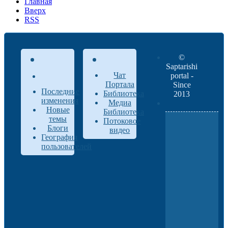
Главная
Вверх
RSS
©
Saptarishi
Чат
portal -
Портала
Since
Последние
Библиотека
2013
изменения
Медиа
Новые
Библиотека
темы
Потоковое
Блоги
видео
География
пользователей