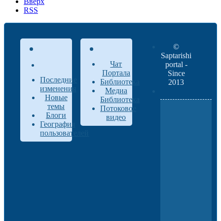
Вверх
RSS
©
Saptarishi
Чат
portal -
Портала
Since
Последние
Библиотека
2013
изменения
Медиа
Новые
Библиотека
темы
Потоковое
Блоги
видео
География
пользователей