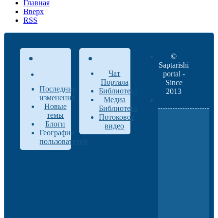
Главная
Вверх
RSS
©
Saptarishi
Чат
portal -
Портала
Since
Последние
Библиотека
2013
изменения
Медиа
Новые
Библиотека
темы
Потоковое
Блоги
видео
География
пользователей