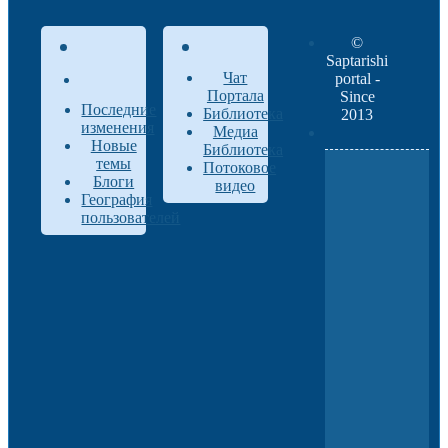
©
Saptarishi
Чат
portal -
Портала
Since
Последние
Библиотека
2013
изменения
Медиа
Новые
Библиотека
темы
Потоковое
Блоги
видео
География
пользователей