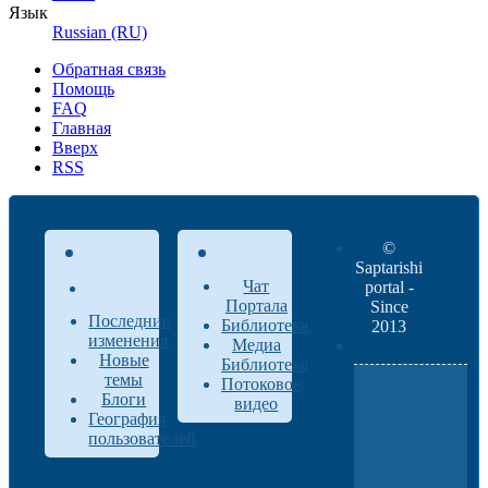
Язык
Russian (RU)
Обратная связь
Помощь
FAQ
Главная
Вверх
RSS
©
Saptarishi
Чат
portal -
Портала
Since
Последние
Библиотека
2013
изменения
Медиа
Новые
Библиотека
темы
Потоковое
Блоги
видео
География
пользователей