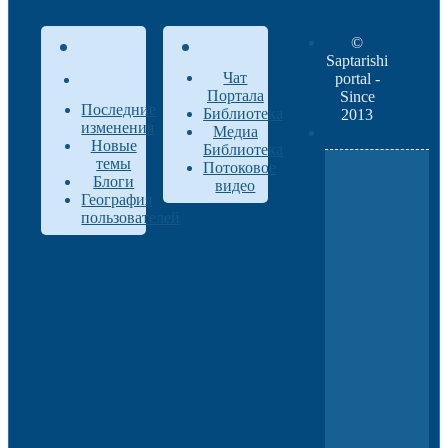
©
Saptarishi
Чат
portal -
Портала
Since
Последние
Библиотека
2013
изменения
Медиа
Новые
Библиотека
темы
Потоковое
Блоги
видео
География
пользователей