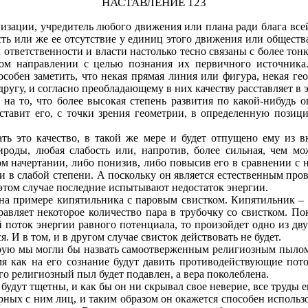
НАСТАВЛЕНИЕ 123
изации, учредитель любого движения или плана ради блага всей
ость или же ее отсутствие у единиц этого движения или общества
ответственности и власти настолько тесно связаны с более тонк
ом направлении с целью познания их первичного источника.
собен заметить, что некая прямая линия или фигура, некая ге
ругу, и согласно преобладающему в них качеству расставляет в э
 на то, что более высокая степень развития по какой-нибудь о
 ставит его, с точки зрения геометрии, в определенную пози
вать это качество, в такой же мере и будет отпущено ему из
ироды, любая слабость или, напротив, более сильная, чем мо
ом начертании, либо понизив, либо повысив его в сравнении с
или в слабой степени. А поскольку он является естественным пр
этом случае последние испытывают недостаток энергии.
на примере кипятильника с паровым свистком. Кипятильник – ге
авляет некоторое количество пара в трубочку со свистком. Пок
 поток энергии равного потенциала, то произойдет одно из дву
 И в том, и в другом случае свисток действовать не будет.
рую мы могли бы назвать самоотверженным религиозным пылом,
мя как на его сознание будут давить противодействующие пото
го религиозный пыл будет подавлен, а вера поколеблена.
 будут тщетны, и как бы он ни скрывал свое неверие, все труды е
арных с ним лиц, и таким образом он окажется способен исполь