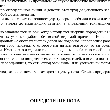
станет возможным. В противном же случае неизбежно возникнут т
ению.
 по определенной линии и довести этот труд до успешного зав
собой формы энергии.
ни имеют своим источником утрату веры в себя или в свои идеа
тво, вплоть до мельчайших деталей, в управлении тончайши
нно заваливается на бок, когда истощается энергия, порожденна
ичных участков работы без всякой видимой причины. Конечно
подобных же обстоятельствах довел бы подобное направление ра
и того человека, с которого мы начали разговор, то вы обна
и. Именно это и сделало его непригодным в работе по своей лин
 сам человек вполне осознает утрату чего-то очень важного, то
о он постепенно потеряет всех своих покупателей, и все его поп
первопричины, то есть отход этой силы, или утонченной формы
ства, которые помогут вам достигнуть успеха. Стойко придер
ОПРЕДЕЛЕНИЕ ПОЛА