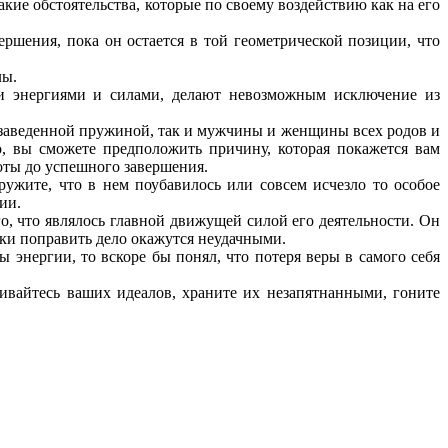
акие обстоятельства, которые по своему воздействию как на его
ершения, пока он остается в той геометрической позиции, что
лы.
ми энергиями и силами, делают невозможным исключение из
я заведенной пружиной, так и мужчины и женщины всех родов и
, вы сможете предположить причину, которая покажется вам
боты до успешного завершения.
ружите, что в нем поубавилось или совсем исчезло то особое
ии.
го, что являлось главной движущей силой его деятельности. Он
ытки поправить дело окажутся неудачными.
 энергии, то вскоре бы понял, что потеря веры в самого себя
живайтесь ваших идеалов, храните их незапятнанными, гоните