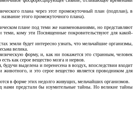
 изменчивое фосфоресцирующее сияние, отливающее временами
ческого плана через этот промежуточный план (подплан), в
, название этого промежуточного плана).
зическом плане под теми же наименованиями, но представляют
 теми, кому эти Посвященные покровительствуют для какой-
ах земли будет интересно узнать, что мельчайшие организмы,
есьма велика.
физическую форму, и, как ни покажется это странным, человек
сть как серое вещество мозга и нервов.
 будучи выделена и перенесена в воздух, впоследствии входит
 животного, и это серое вещество является проводником для
тся в форме этих недолго живущих, мельчайших организмов.
д нами предстали бы изумительные тайны. Но великие тайны