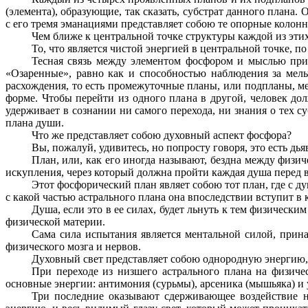
(элемента), образующие, так сказать, субстрат данного плана
с его тремя эманациями представляет собою те опорные колонн
Чем ближе к центральной точке структуры каждой из эти
То, что является чистой энергией в центральной точке, п
Тесная связь между элементом фосфором и мыслью приз
«Озаренные», равно как и способностью наблюдения за мел
расхождения, то есть промежуточные планы, или подпланы, м
форме. Чтобы перейти из одного плана в другой, человек дол
удерживает в сознании ни самого перехода, ни знания о тех с
плана души.
Что же представляет собою духовный аспект фосфора?
Вы, пожалуй, удивитесь, но попросту говоря, это есть д
План, или, как его иногда называют, бездна между физ
искупления, через который должна пройти каждая душа перед в
Этот фосфорический план являет собою тот план, где с д
с какой частью астрального плана она впоследствии вступит в
Душа, если это в ее силах, будет льнуть к тем физическим
физической материи.
Сама сила испытания является ментальной силой, прин
физического мозга и нервов.
Духовный свет представляет собою однородную энергию, 
При переходе из низшего астрального плана на физиче
основные энергии: антимония (сурьмы), арсеника (мышьяка) и у
Три последние оказывают сдерживающее воздействие 