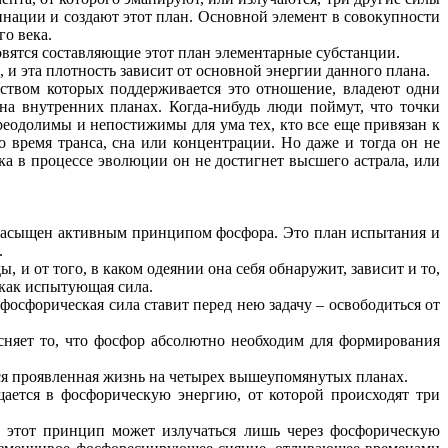
бинации и создают этот план. Основной элемент в совокупности
го века.
овятся составляющие этот план элементарные субстанции.
, и эта плотность зависит от основной энергии данного плана.
дством которых поддерживается это отношение, владеют одни
а внутренних планах. Когда-нибудь люди поймут, что точки
еодолимы и непостижимы для ума тех, кто все еще привязан к
о время транса, сна или концентрации. Но даже и тогда он не
ока в процессе эволюции он не достигнет высшего астрала, или
и насыщен активным принципом фосфора. Это план испытания и
.
 и от того, в каком одеянии она себя обнаружит, зависит и то,
 как испытующая сила.
и фосфорическая сила ставит перед нею задачу – освободиться от
сняет то, что фосфор абсолютно необходим для формирования
вся проявленная жизнь на четырех вышеупомянутых планах.
щается в фосфорическую энергию, от которой происходят три
 этот принцип может излучаться лишь через фосфорическую