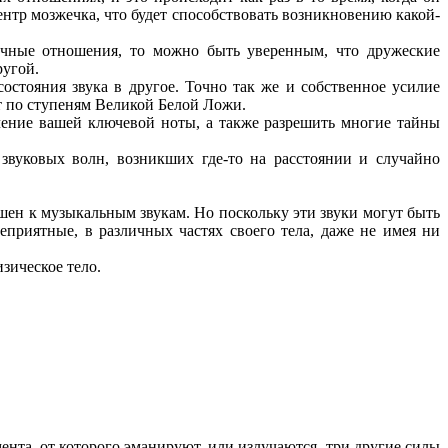
тр мозжечка, что будет способствовать возникновению какой-
ичные отношения, то можно быть уверенным, что дружеские
ругой.
состояния звука в другое. Точно так же и собственное усилие
ет по ступеням Великой Белой Ложи.
ачение вашей ключевой ноты, а также разрешить многие тайны
звуковых волн, возникших где-то на расстоянии и случайно
ушен к музыкальным звукам. Но поскольку эти звуки могут быть
приятные, в различных частях своего тела, даже не имея ни
зическое тело.
нта, от которого эманируют, или излучаются, три другие силы