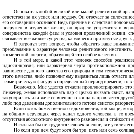
Основатель любой великой или малой религиозной орган
ответствен за их успех или неудачу. Он отвечает за сплоченн
его сотоварищи осознают. Ведь причина и следствия подобных 
погружен в изучение жизни, он вряд ли устремится в верн
совершенства каждой фазы и условия проявленной жизни, спо
связывает все живые существа, кармически притянутые друг к д
Я затронул этот вопрос, чтобы обратить ваше внимание
преобладание в характере человека религиозного инстинкта,
космической энергии, образующей это особое качество.
И в той мере, в какой этот человек способен реализо
идиосинкразия, или характерная черта противоположной пр
равновесие данного качества его природы в том геометрическ
этого качества, либо позволит ему выразиться лишь отчасти 
геометрическую фигуру в определенный период времени, то в 
Возможно, Мне удастся отчасти проиллюстрировать это 
Инженер, желая использовать пар с целью вызвать свист, напр
закупорилась или же с ее внешнего конца направляется другой
либо под давлением дополнительного потока свисток разорвется.
Если поток божественного вдохновения, той мощи, кото
на общину верующих через канал одного человека, в то вре
отсутствия абсолютного внутреннего равновесия и стойкости е
И сколько бы ни трудился человек внешне, все усилия его
Но если при нем будут хотя бы три, пять или семь солид