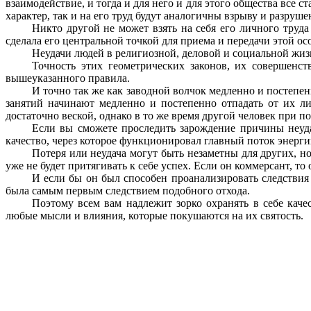
взаимодействие, и тогда и для него и для этого общества все 
характер, так и на его труд будут аналогичны взрыву и разруш
Никто другой не может взять на себя его личного труда
сделала его центральной точкой для приема и передачи этой о
Неудачи людей в религиозной, деловой и социальной жиз
Точность этих геометрических законов, их совершенс
вышеуказанного правила.
И точно так же как заводной волчок медленно и постепе
занятий начинают медленно и постепенно отпадать от их л
достаточно веской, однако в то же время другой человек при 
Если вы сможете проследить зарождение причины неудач
качество, через которое функционировал главный поток энерги
Потеря или неудача могут быть незаметны для других, но
уже не будет притягивать к себе успех. Если он коммерсант, т
И если бы он был способен проанализировать следствия 
была самым первым следствием подобного отхода.
Поэтому всем вам надлежит зорко охранять в себе каче
любые мысли и влияния, которые покушаются на их святость.