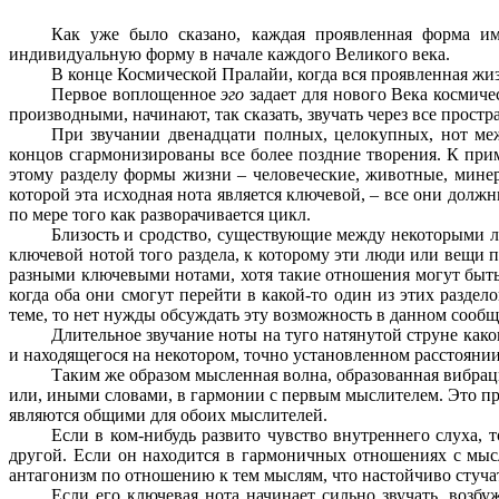
Как уже было сказано, каждая проявленная форма им
индивидуальную форму в начале каждого Великого века.
В конце Космической Пралайи, когда вся проявленная жизн
Первое воплощенное
эго
задает для нового Века космич
производными, начинают, так сказать, звучать через все простр
При звучании двенадцати полных, целокупных, нот ме
концов сгармонизированы все более поздние творения. К при
этому разделу формы жизни – человеческие, животные, минер
которой эта исходная нота является ключевой, – все они долж
по мере того как разворачивается цикл.
Близость и сродство, существующие между некоторыми л
ключевой нотой того раздела, к которому эти люди или вещи п
разными ключевыми нотами, хотя такие отношения могут быть
когда оба они смогут перейти в какой-то один из этих раздел
теме, то нет нужды обсуждать эту возможность в данном сооб
Длительное звучание ноты на туго натянутой струне как
и находящегося на некотором, точно установленном расстоянии
Таким же образом мысленная волна, образованная вибрац
или, иными словами, в гармонии с первым мыслителем. Это прои
являются общими для обоих мыслителей.
Если в ком-нибудь развито чувство внутреннего слуха, 
другой. Если он находится в гармоничных отношениях с мыс
антагонизм по отношению к тем мыслям, что настойчиво стучатс
Если его ключевая нота начинает сильно звучать, возбуж