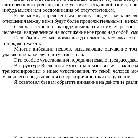
способен к восприятию, он почувствует легкую вибрацию, пр
нибудь мысли или воспоминания об отсутствующем.
Если между определенным числом людей, чьи ключевы
отношения между ними будут более продолжительными, нежели 
Седьмая ступень в аккорде доминанты снимает резкость,
человека, направленное на достижение контроля над собой, см
Если бы вы только могли всегда помнить, что звук ест
природы и жизни.
Многие вибрации нервов, вызывающие ощущение трепет
ударяющих ключевую ноту этого тела.
Эти особые чувствования породили немало предрассудков
В структуре Вселенной музыка занимает весьма важное ме
транспонированы в иные чувствования, то такой человек мо
малейшего представления о первопричине таких ощущений.
Я советовал бы вам обратить внимание на действие разли
Каждый из четырех проявленных планов и их подпланов в