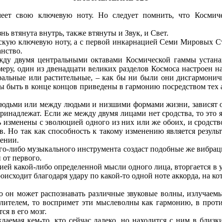
еет свою ключевую ноту. Но следует помнить, что Космиче
ь втянута внутрь, также втянуты и Звук, и Свет.
ескую ключевую ноту, а с первой инкарнацией Семи Мировых Ст
анство.
жду двумя центральными октавами Космической гаммы устана
меру, один из двенадцати великих разделов Космоса настроен н
альные или растительные, – как бы ни были они дисгармоничн
ны быть в конце концов приведены в гармонию посредством тех а
юдьми или между людьми и низшими формами жизни, зависят от
ринадлежат. Если же между двумя лицами нет сродства, то это я
 изменены с эволюцией одного из них или же обоих, и сродств
ов. Но так как способность к такому изменению является резул
щении.
ого-либо музыкального инструмента создаст подобные же вибраци
 от первого.
ией какой-либо определенной мысли одного лица, вторгается в 
сходит благодаря удару по какой-то одной ноте аккорда, на кот
то он может распознавать различные звуковые волны, излучаемы
лителем, то воспримет эти мыслеволны как гармонию, в проти
я в его мозг.
даемая кем-то, кто сейчас далеко, но находится с ним в близк