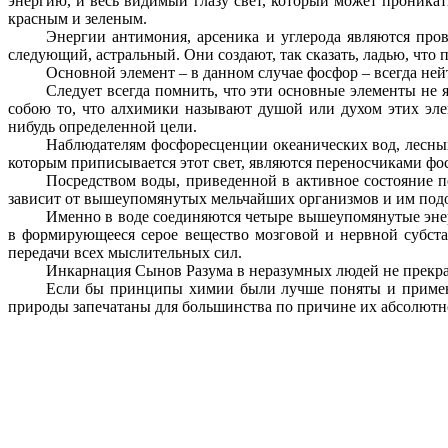
энергию, и весь видимый глазу свет, который может проник
красным и зеленым.
Энергии антимония, арсеника и углерода являются про
следующий, астральный. Они создают, так сказать, ладью, что 
Основной элемент – в данном случае фосфор – всегда ней
Следует всегда помнить, что эти основные элементы не
собою то, что алхимики называют душой или духом этих эл
нибудь определенной цели.
Наблюдателям фосфоресценции океанических вод, лесных
которым приписывается этот свет, являются переносчиками фо
Посредством воды, приведенной в активное состояние по
зависит от вышеупомянутых мельчайших организмов и им подоб
Именно в воде соединяются четыре вышеупомянутые энерг
в формирующееся серое вещество мозговой и нервной субста
передачи всех мыслительных сил.
Инкарнация Сынов Разума в неразумных людей не прекра
Если бы принципы химии были лучше поняты и примене
природы запечатаны для большинства по причине их абсолютн