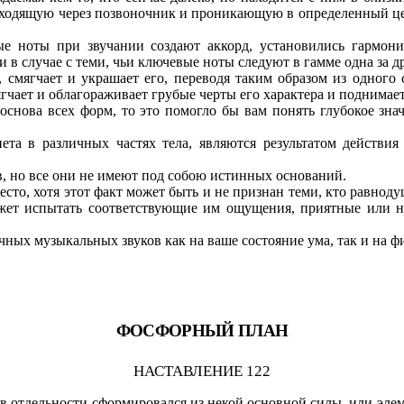
оходящую через позвоночник и проникающую в определенный цен
е ноты при звучании создают аккорд, установились гармон
в случае с теми, чьи ключевые ноты следуют в гамме одна за д
 смягчает и украшает его, переводя таким образом из одного 
ягчает и облагораживает грубые черты его характера и поднима
ь основа всех форм, то это помогло бы вам понять глубокое зн
а в различных частях тела, являются результатом действия 
, но все они не имеют под собою истинных оснований.
сто, хотя этот факт может быть и не признан теми, кто равнод
жет испытать соответствующие им ощущения, приятные или не
чных музыкальных звуков как на ваше состояние ума, так и на фи
ФОСФОРНЫЙ ПЛАН
НАСТАВЛЕНИЕ 122
 отдельности сформировался из некой основной силы, или элеме