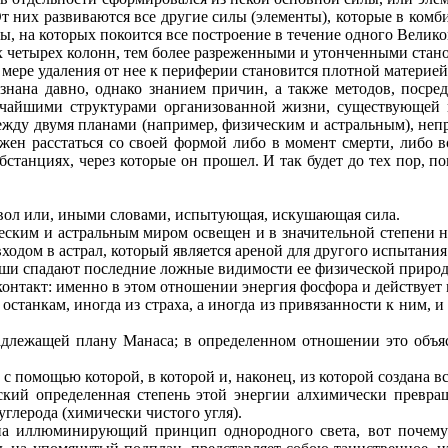
. От них развиваются все другие силы (элементы), которые в ком
ы, на которых покоится все построение в течение одного Велико
х четырех колонн, тем более разреженными и утонченными стан
о мере удаления от нее к периферии становится плотной материей
нана давно, однако знанием причин, а также методов, посре
ьчайшими структурами организованной жизни, существующей н
ежду двумя планами (например, физическим и астральным), непр
жен расстаться со своей формой либо в момент смерти, либо в
убстанциях, через которые он прошел. И так будет до тех пор, п
ьявол или, иными словами, испытующая, искушающая сила.
ическим и астральным миром освещен и в значительной степен
ходом в астрал, который является ареной для другого испытания
уши спадают последние ложные видимости ее физической природы,
 контакт: именно в этом отношении энергия фосфора и действует
 останкам, иногда из страха, а иногда из привязанности к ним, 
адлежащей плану Манаса; в определенном отношении это объя
с помощью которой, в которой и, наконец, из которой создана 
ский определенная степень этой энергии алхимически превра
глерода (химически чистого угля).
на иллюминирующий принцип однородного света, вот почему