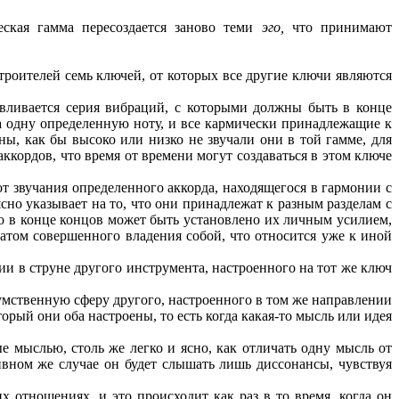
ская гамма пересоздается заново теми
эго,
что принимают
роителей семь ключей, от которых все другие ключи являются
вливается серия вибраций, с которыми должны быть в конце
а одну определенную ноту, и все кармически принадлежащие к
ы, как бы высоко или низко не звучали они в той гамме, для
ккордов, что время от времени могут создаваться в этом ключе
 звучания определенного аккорда, находящегося в гармонии с
сно указывает на то, что они принадлежат к разным разделам с
о в конце концов может быть установлено их личным усилием,
ьтатом совершенного владения собой, что относится уже к иной
и в струне другого инструмента, настроенного на тот же ключ
умственную сферу другого, настроенного в том же направлении
орый они оба настроены, то есть когда какая-то мысль или идея
е мыслью, столь же легко и ясно, как отличать одну мысль от
вном же случае он будет слышать лишь диссонансы, чувствуя
их отношениях, и это происходит как раз в то время, когда он