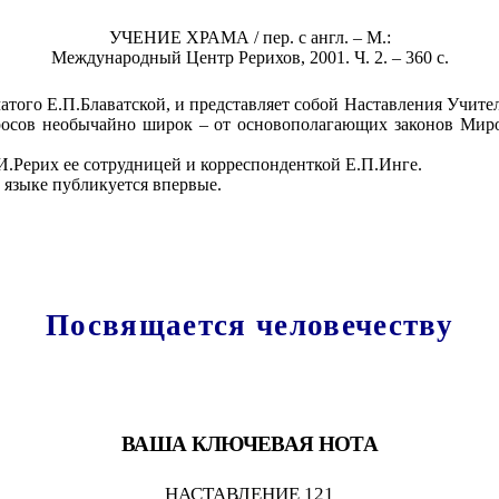
УЧЕНИЕ ХРАМА / пер. с англ. – М.:
Международный Центр Рерихов, 2001. Ч. 2. – 360 с.
атого Е.П.Блаватской, и представляет собой Наставления Учител
росов необычайно широк – от основополагающих законов Миро
.И.Рерих ее сотрудницей и корреспонденткой Е.П.Инге.
 языке публикуется впервые.
Посвящается человечеству
ВАША КЛЮЧЕВАЯ НОТА
НАСТАВЛЕНИЕ 121