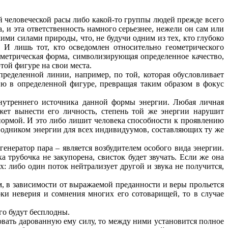
 человеческой расы либо какой-то группы людей прежде всего
, и эта ответственность намного серьезнее, нежели он сам или
ими силами природы, что, не будучи одним из тех, кто глубоко
 И лишь тот, кто осведомлен относительно геометрического
ометрическая форма, символизирующая определенное качество,
той фигуре на свои места.
пределенной линии, например, по той, которая обусловливает
цию в определенной фигуре, превращая таким образом в фокус
 внутреннего источника данной формы энергии. Любая личная
жет вынести его личность, степень той же энергии нарушит
 нормой. И это либо лишит человека способности к проявлению
оводником энергии для всех индивидуумов, составляющих ту же
нератор пара – является возбудителем особого вида энергии.
а трубочка не закупорена, свисток будет звучать. Если же она
х: либо один поток нейтрализует другой и звука не получится,
 в зависимости от выражаемой преданности и веры прольется
ки неверия и сомнения многих его сотоварищей, то в случае
го будут бесплодны.
зовать дарованную ему силу, то между ними установится полное