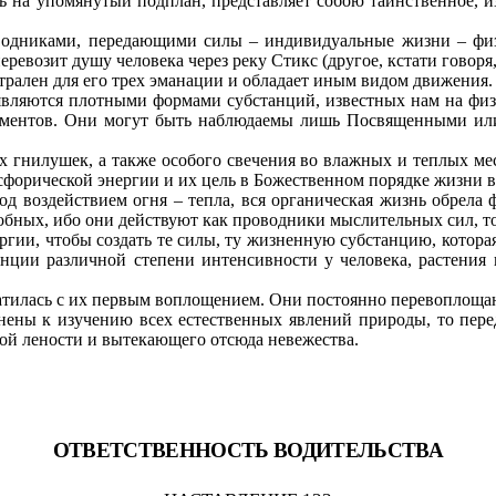
ать на упомянутый подплан, представляет собою таинственное,
водниками, передающими силы – индивидуальные жизни – физи
перевозит душу человека через реку Стикс (другое, кстати говоря
трален для его трех эманации и обладает иным видом движения.
 являются плотными формами субстанций, известных нам на фи
ементов. Они могут быть наблюдаемы лишь Посвященными или
 гнилушек, а также особого свечения во влажных и теплых мест
сфорической энергии и их цель в Божественном порядке жизни в
д воздействием огня – тепла, вся органическая жизнь обрела 
ных, ибо они действуют как проводники мыслительных сил, то е
ии, чтобы создать те силы, ту жизненную субстанцию, которая,
нции различной степени интенсивности у человека, растения и
тилась с их первым воплощением. Они постоянно перевоплощаю
ны к изучению всех естественных явлений природы, то пере
ой лености и вытекающего отсюда невежества.
ОТВЕТСТВЕННОСТЬ ВОДИТЕЛЬСТВА