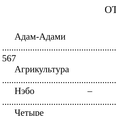
ОТ
Адам-Адами
................................................
567
Агрикуль
................................................
Нэбо – Б
................................................
Четыре А