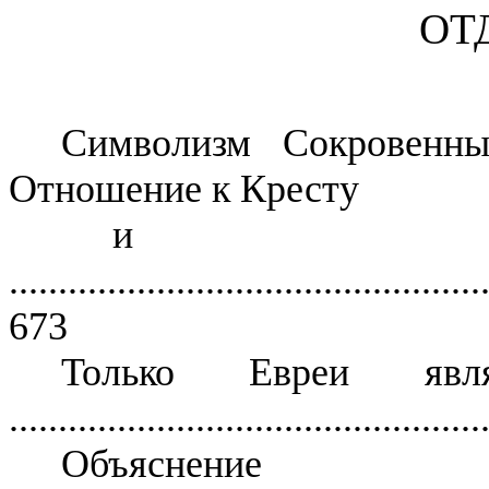
ОТД
Символизм Сокровен
Отношение к Кресту
и 
................................................
673
Только Евреи явл
................................................
Объяснение