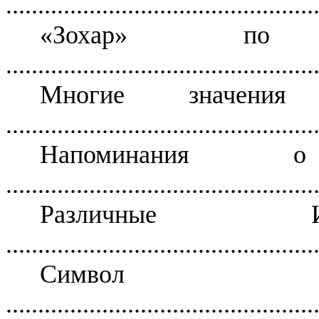
................................................
«Зохар» по 
................................................
Многие значени
................................................
Напоминания 
................................................
Различные И
................................................
Симво
................................................