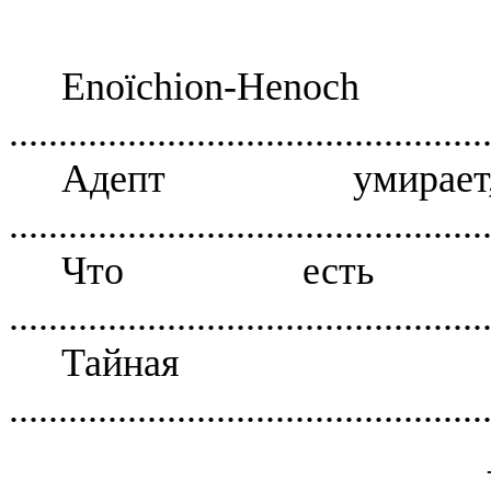
Enoïchion-Henoch
................................................
Адепт умир
................................................
Что есть Ен
................................................
Тайная 
................................................