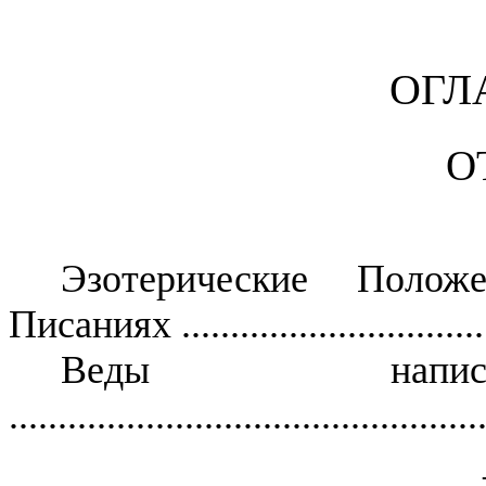
ОГЛ
О
Эзотерические Поло
Писаниях
..............................
Веды написа
................................................