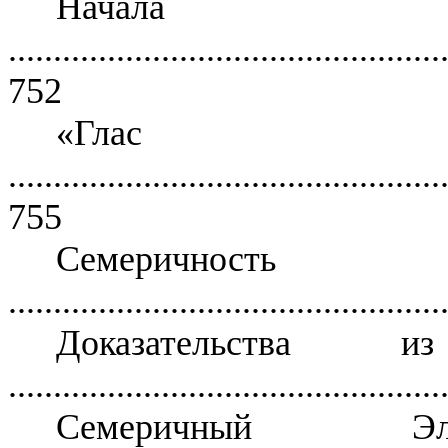
Начал
................................................
752
«Глас
................................................
755
Семеричн
................................................
Доказательства 
................................................
Семеричный 