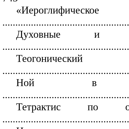
«Иероглиф
................................................
Духовные и Физ
................................................
Теогони
................................................
Ной в Но
................................................
Тетрактис по о
................................................