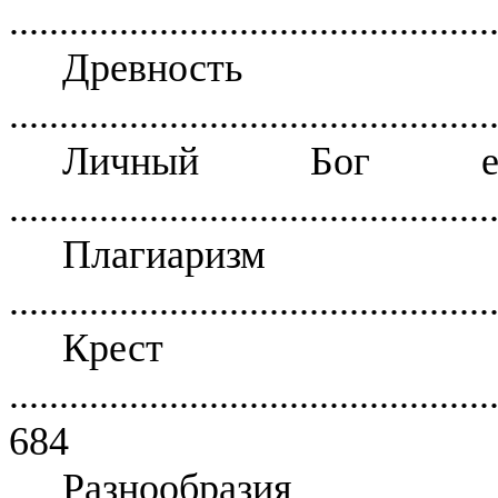
................................................
Древно
................................................
Личный Бог ес
................................................
Плагиар
................................................
Крест
................................................
684
Разнообрази