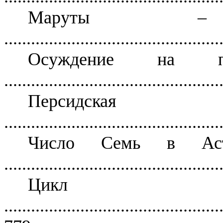
Маруты 
................................................
Осуждение на пос
................................................
Персидска
................................................
Число Семь в Аст
................................................
Цикл 
................................................