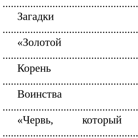
................................................
Загадки
................................................
«Золотой
................................................
Корень
................................................
Воинства 
................................................
«Червь, которы
................................................