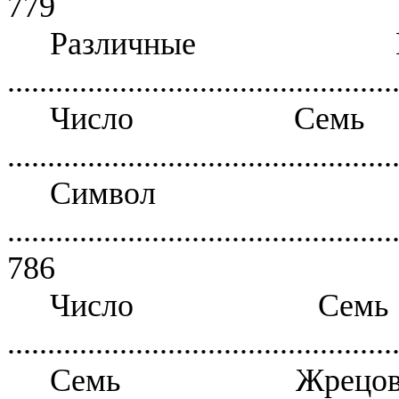
779
Различные В
................................................
Число Сем
................................................
Симво
................................................
786
Число С
................................................
Семь Жре