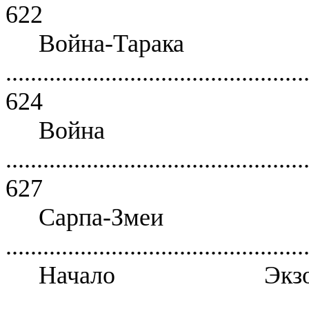
622
Война-Тарака
................................................
624
Война
................................................
627
Сарпа-З
................................................
Начало Экзот
................................................