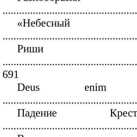
................................................
«Небесн
................................................
Риши 
................................................
691
Deus enim 
................................................
Падение Кр
................................................