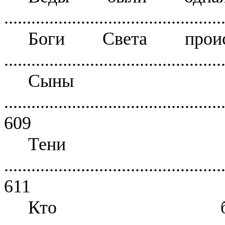
................................................
Боги Света про
................................................
Сыны 
................................................
609
Тени
................................................
611
Кто бы