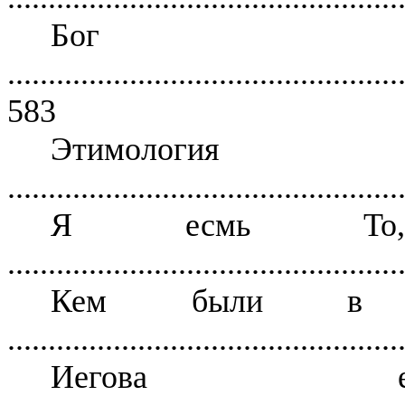
Бо
................................................
583
Этимология 
................................................
Я есмь Т
................................................
Кем были в дей
................................................
Иегова ес