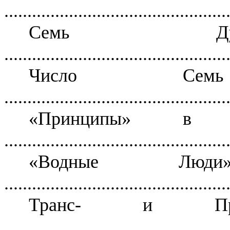
................................................
Семь Душ
................................................
Число Се
................................................
«Принципы» в Ег
................................................
«Водные Люд
................................................
Транс- и Пред-
................................................