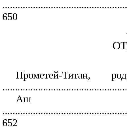
................................................
650
ОТ
Прометей-Титан, 
................................................
Аш Иг
................................................
652