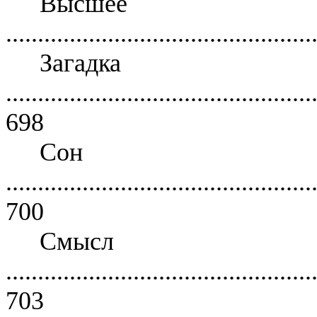
Высшее Д
................................................
Загад
................................................
698
Сон С
................................................
700
Смысл
................................................
703