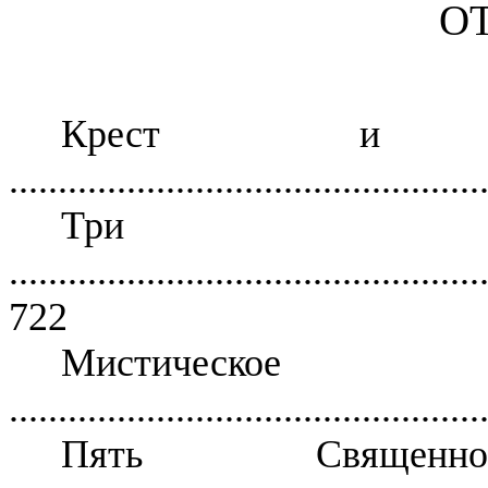
ОТ
Крест и Д
................................................
Три
................................................
722
Мистическое
................................................
Пять Священнос