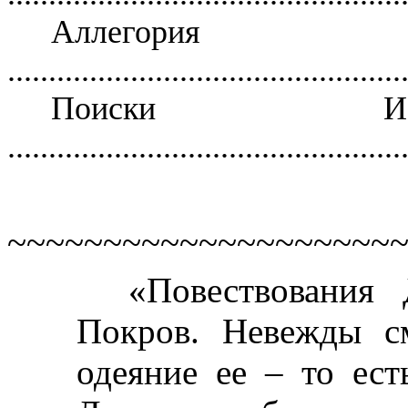
Аллегория
................................................
Поиски Ист
................................................
~~~~~~~~~~~~~~~~~~~~
«Повествования 
Покров. Невежды с
одеяние ее – то ест