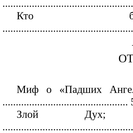
................................................
Кто был
................................................
ОТ
Миф о «Падших Ангел
...............................................
Злой Дух
................................................