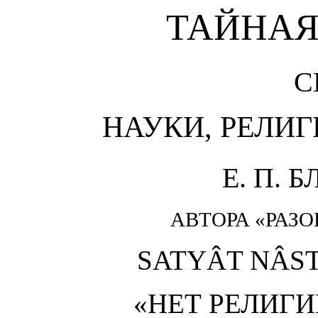
ТАЙНАЯ
С
НАУКИ, РЕЛИ
Е. П. 
АВТОРА «РАЗ
SATYÂT NÂS
«НЕТ РЕЛИГ