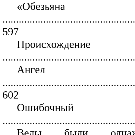
«Обезь
................................................
597
Происхож
................................................
Анге
................................................
602
Ошибочный П
................................................
Веды были одна