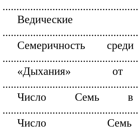
................................................
Ведичес
................................................
Семеричность среди
................................................
«Дыхания» от
................................................
Число Семь в Э
................................................
Число Се
................................................