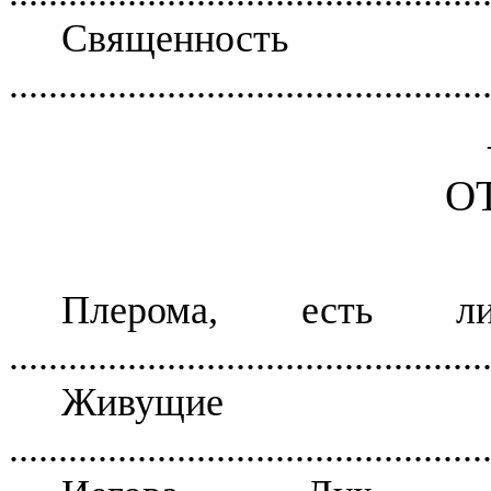
Священ
................................................
ОТ
Плерома, есть 
................................................
Живущи
................................................