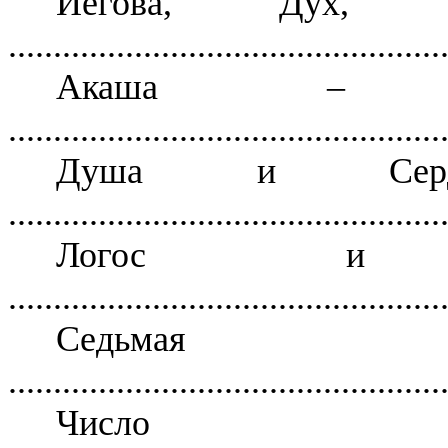
Иегова, Дух, яв
................................................
Акаша
– Myst
................................................
Душа и Серд
................................................
Логос и 
................................................
Седьмая Т
................................................
Чис