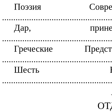
Поэзия Соврем
................................................
Дар, принес
................................................
Греческие Пред
................................................
Шесть Бр
................................................
ОТ