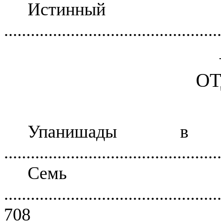
Истинный
................................................
ОТ
Упанишады в Л
................................................
Семь
................................................
708