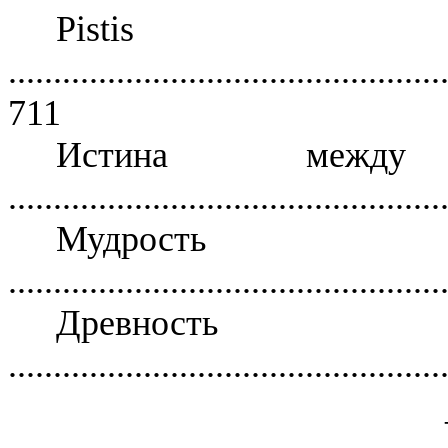
Pisti
................................................
711
Истина между
................................................
Мудрость Б
................................................
Древно
................................................