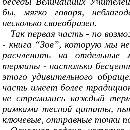
беседы Величайших Учителей
бы, мягко говоря, неблаг
несколько своеобразен.
Так первая часть
-
по возмо
-
книга “Зов”, которую мы не
расчленить на отдельные 
термины
-
настолько бесценн
этого удивительного обраще
часть имеет более традицион
не стремились каждый терм
рамками тесной цитаты, пыт
ключевые, отправные точки п