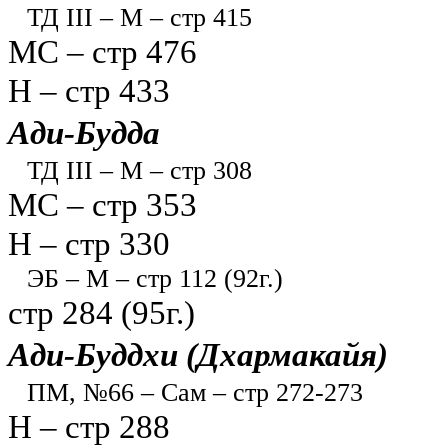
ТД III – М – стр 415
МС – стр 476
Н – стр 433
Ади-Будда
ТД III – М – стр 308
МС – стр 353
Н – стр 330
ЭБ – М – стр 112 (92г.)
стр 284 (95г.)
Ади-Буддхи (Дхармакайя)
ПМ, №66 – Сам – стр 272-273
Н – стр 288