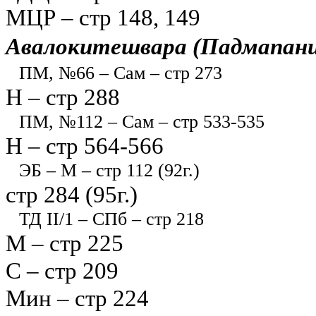
МЦР – стр 148, 149
Авалокитешвара (Падмапани
ПМ, №66 – Сам – стр 273
Н – стр 288
ПМ, №112 – Сам – стр 533-535
Н – стр 564-566
ЭБ – М – стр 112 (92г.)
стр 284 (95г.)
ТД II/1 – СПб – стр 218
М – стр 225
С – стр 209
Мин – стр 224