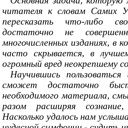
Основная задача, котору
читателя к словам Самих У
пересказать что-либо св
достаточно не соверше
многочисленных изданиях, в 
часто скрывается, в лучшем
огромный вред неокрепшему с
Научившись пользоваться 
сможет достаточно быст
необходимого материала, смы
разом расширяя сознание,
Насколько удалось нам услыш
чудесной симфонии
-
судить ч