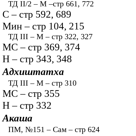
ТД II/2 – М –стр 661, 772
С – стр 592, 689
Мин – стр 104, 215
ТД III – М – стр 322, 327
МС – стр 369, 374
Н – стр 343, 348
Адхиштатха
ТД III – М – стр 310
МС – стр 355
Н – стр 332
Акаша
ПМ, №151 – Сам – стр 624